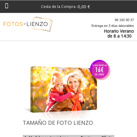
0,00 €
Cesta de la Compra
-
96 192 00 37
Entrega en 3 días laborables
Horario Verano
de 8 a 14:30
30% Descuento
y ENVIOS GRATIS
Descuento 30% ya aplicado en el precio
TAMAÑO DE FOTO LIENZO