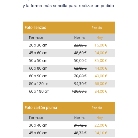
y la forma más sencilla para realizar un pedido.
Foto lienzos
Precio
Formato
Normal
Hoy
20 x 30 cm
22,85 €
16,00 €
45 x 60 cm
48,60 €
34,00 €
50 x 50 cm
50,00 €
35,00 €
60 x 80 cm
62,85 €
44,00 €
60 x 90 cm
70,00 €
49,00 €
80 x 120 cm
94,30 €
66,00 €
60 x 180 cm
120,00 €
84,00 €
Foto cartón pluma
Precio
Formato
Normal
Hoy
30 x 40 cm
31,42 €
22,00 €
45 x 60 cm
48,73 €
34,10 €