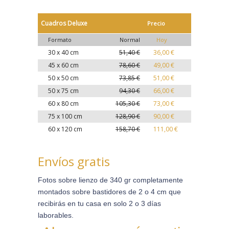
Cuadros Deluxe
Precio
Formato
Normal
Hoy
30 x 40 cm
51,40 €
36,00 €
45 x 60 cm
78,60 €
49,00 €
50 x 50 cm
73,85 €
51,00 €
50 x 75 cm
94,30 €
66,00 €
60 x 80 cm
105,30 €
73,00 €
75 x 100 cm
128,90 €
90,00 €
60 x 120 cm
158,70 €
111,00 €
Envíos gratis
Fotos sobre lienzo de 340 gr completamente
montados sobre bastidores de 2 o 4 cm que
recibirás en tu casa en solo 2 o 3 días
laborables.