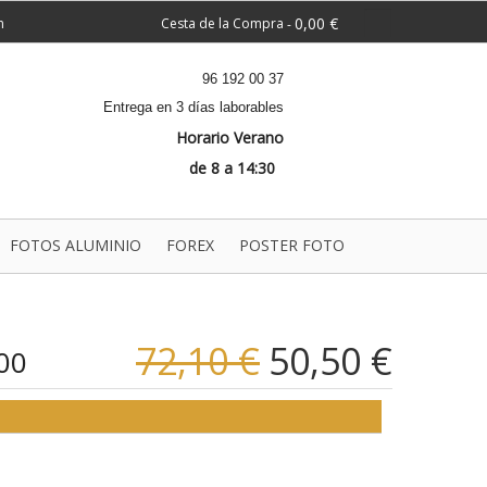
0,00 €
n
Cesta de la Compra
-
96 192 00 37
Entrega en 3 días laborables
Horario Verano
de 8 a 14:30
FOTOS ALUMINIO
FOREX
POSTER FOTO
72,10 €
50,50 €
00