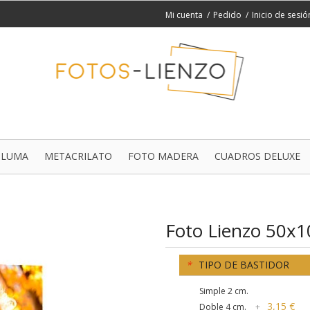
Mi cuenta
Pedido
Inicio de sesió
PLUMA
METACRILATO
FOTO MADERA
CUADROS DELUXE
Foto Lienzo 50x1
*
TIPO DE BASTIDOR
Simple 2 cm.
3,15 €
Doble 4 cm.
+