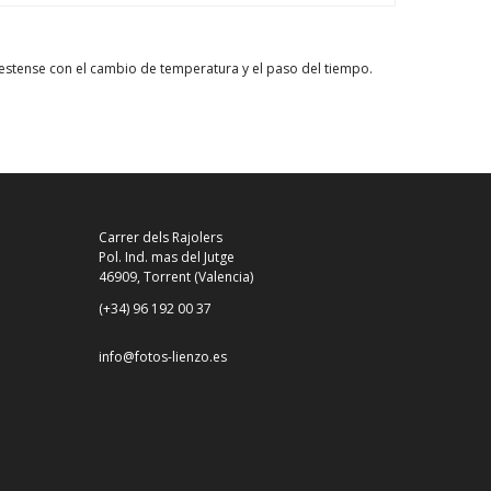
 destense con el cambio de temperatura y el paso del tiempo.
Carrer dels Rajolers
Pol. Ind. mas del Jutge
46909, Torrent (Valencia)
(+34) 96 192 00 37
info@fotos-lienzo.es