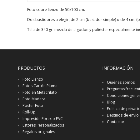
Foto sobre lienzo de 50x100 cm.
Dos bastidores a elegir, de 2 cm.(bastidor simple) o de 4 cm. (
Tela de 340 gr. mezcla de algodón y poliéster especialmente in
PRODUCTOS
INFORMACIÓN
Foto Lienzo
Quiénes somos
Fotos Cartón Pluma
Preguntas frecuen
Foto en Metacrilato
Condiciones gener
Foto Madera
Blog
Póster Foto
Política de privac
Roll-Up
Destinos de envío
Impresión Forex o PVC
Contactar
Estores Personalizados
Regalos originales