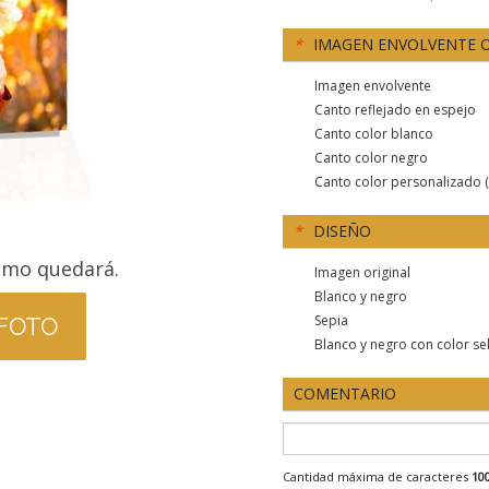
*
IMAGEN ENVOLVENTE 
Imagen envolvente
Canto reflejado en espejo
Canto color blanco
Canto color negro
Canto color personalizado (
*
DISEÑO
ómo quedará.
Imagen original
Blanco y negro
Sepia
 FOTO
Blanco y negro con color se
COMENTARIO
Cantidad máxima de caracteres
10