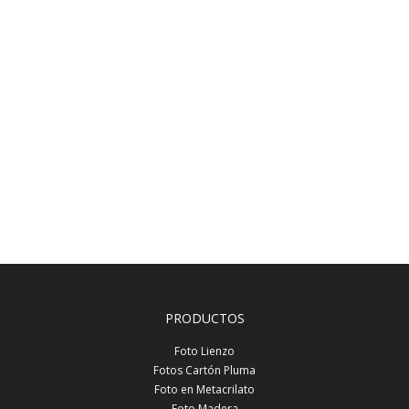
PRODUCTOS
Foto Lienzo
Fotos Cartón Pluma
Foto en Metacrilato
Foto Madera