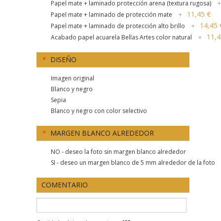
Papel mate + laminado protección arena (textura rugosa)
+
11,45 €
Papel mate + laminado de protección mate
+
14,45 
Papel mate + laminado de protección alto brillo
+
11,4
Acabado papel acuarela Bellas Artes color natural
+
*
DISEÑO
Imagen original
Blanco y negro
Sepia
Blanco y negro con color selectivo
*
MARGEN BLANCO ALREDEDOR
NO - deseo la foto sin margen blanco alrededor
SI - deseo un margen blanco de 5 mm alrededor de la foto
COMENTARIO