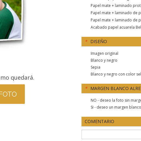
Papel mate + laminado prot
Papel mate + laminado de 
Papel mate + laminado de pr
Acabado papel acuarela Bell
*
DISEÑO
Imagen original
Blanco y negro
Sepia
Blanco y negro con color se
ómo quedará.
*
MARGEN BLANCO ALR
 FOTO
NO - deseo la foto sin mar
SI - deseo un margen blanc
COMENTARIO