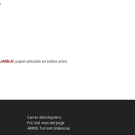
0
UARELA!
, papel utilizado en bellas artes.
Carrer dels Rajolers
Pol. Ind. mas del Jutge
46909, Torrent (Valencia)