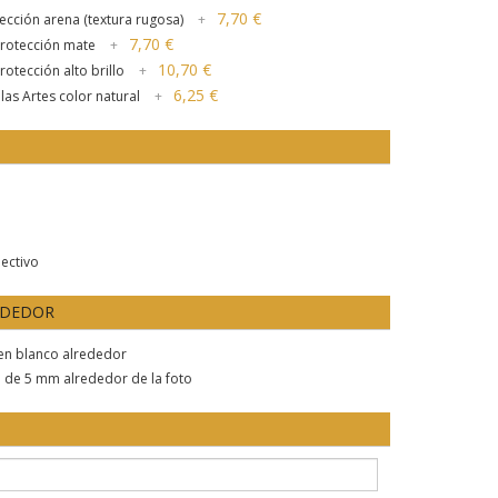
7,70 €
ección arena (textura rugosa)
+
7,70 €
protección mate
+
10,70 €
otección alto brillo
+
6,25 €
as Artes color natural
+
lectivo
EDEDOR
gen blanco alrededor
o de 5 mm alrededor de la foto