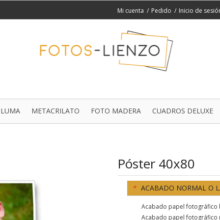
Mi cuenta
Pedido
Inicio de sesió
PLUMA
METACRILATO
FOTO MADERA
CUADROS DELUXE
Póster 40x80
*
ACABADO NORMAL O 
Acabado papel fotográfico b
Acabado papel fotográfico 