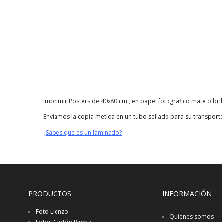
Imprimir Posters de 40x80 cm., en papel fotográfico mate o bri
Enviamos la copia metida en un tubo sellado para su transport
¿Sabes que es un laminado?
PRODUCTOS
INFORMACIÓN
Foto Lienzo
Quiénes somos
Fotos Cartón Pluma