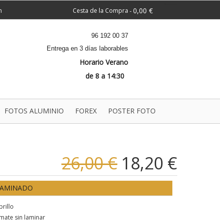
0,00 €
n
Cesta de la Compra
-
96 192 00 37
Entrega en 3 días laborables
Horario Verano
de 8 a 14:30
FOTOS ALUMINIO
FOREX
POSTER FOTO
26,00 €
18,20 €
LAMINADO
rillo
mate sin laminar