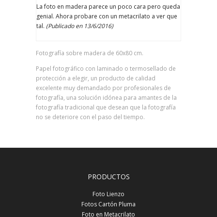
La foto en madera parece un poco cara pero queda
genial. Ahora probare con un metacrilato a ver que
tal.
(Publicado en 13/6/2016)
Fotografía sobre madera de 60x80 cm.
Papel fotográfico con laminado o termosellado de
protección a elegir, un producto de calidad
excelente muy demandado por profesionales de
fotografía, una solución idónea para amantes de la
fotografía tradicional que desean que la fotografía
no se deteriore con el paso del tiempo.
PRODUCTOS
Foto Lienzo
Fotos Cartón Pluma
Foto en Metacrilato