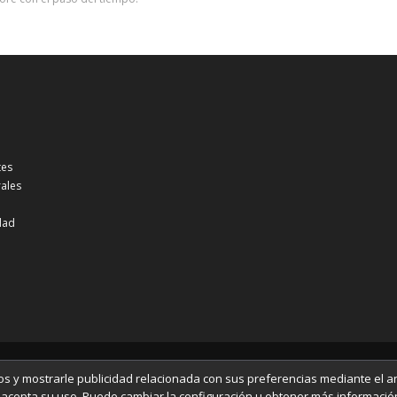
tes
ales
idad
os y mostrarle publicidad relacionada con sus preferencias mediante el an
acepta su uso. Puede cambiar la configuración u obtener más informació