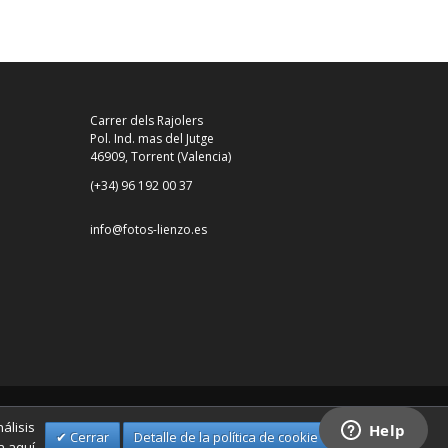
Carrer dels Rajolers
Pol. Ind. mas del Jutge
46909, Torrent (Valencia)
(+34) 96 192 00 37
info@fotos-lienzo.es
álisis
Cerrar
Detalle de la política de cookie
n aquí