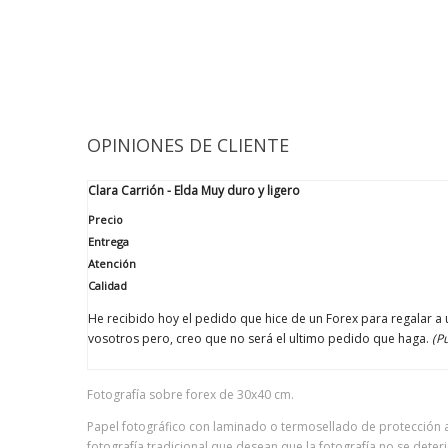
OPINIONES DE CLIENTE
Clara Carrión - Elda
Muy duro y ligero
Precio
Entrega
Atención
Calidad
He recibido hoy el pedido que hice de un Forex para regalar 
vosotros pero, creo que no será el ultimo pedido que haga.
(P
Fotografía sobre forex de 30x40 cm.
Papel fotográfico con laminado o termosellado de protección 
fotografía tradicional que desean que la fotografía no se deter