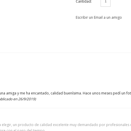
Cantidad:
Escribir un Email a un amigo
a una amiga y me ha encantado, calidad buenísima. Hace unos meses pedí un fo
ublicado en 26/9/2019)
a elegir, un producto de calidad excelente muy demandado por profesionales d
iore con el paso del tiempo.