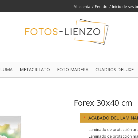
Mi cuenta
Pedido
Inicio de sesió
PLUMA
METACRILATO
FOTO MADERA
CUADROS DELUXE
Forex 30x40 cm
*
ACABADO DEL LAMIN
Laminado de protección are
Laminado de protección ma