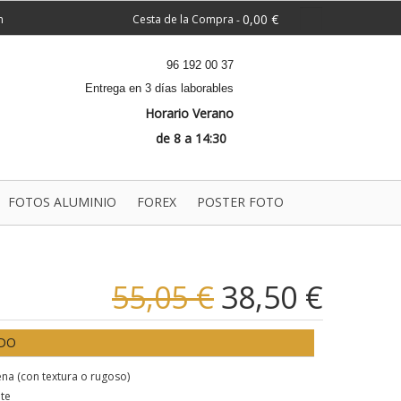
0,00 €
n
Cesta de la Compra
-
96 192 00 37
Entrega en 3 días laborables
Horario Verano
de 8 a 14:30
FOTOS ALUMINIO
FOREX
POSTER FOTO
55,05 €
38,50 €
ADO
na (con textura o rugoso)
te