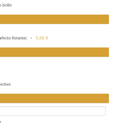
 brillo
d
5,00 €
fecto flotante)
+
lectivo
0