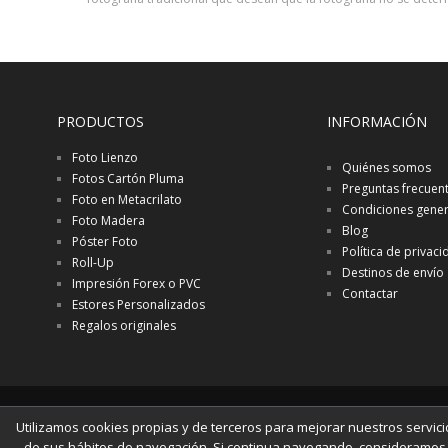
PRODUCTOS
INFORMACIÓN
Foto Lienzo
Quiénes somos
Fotos Cartón Pluma
Preguntas frecuen
Foto en Metacrilato
Condiciones gener
Foto Madera
Blog
Póster Foto
Política de privac
Roll-Up
Destinos de envío
Impresión Forex o PVC
Contactar
Estores Personalizados
Regalos originales
© 2014 www.fotos-lienzo.es
Utilizamos cookies propias y de terceros para mejorar nuestros servici
de sus hábitos de navegación. Si continua navegando, consideramos 