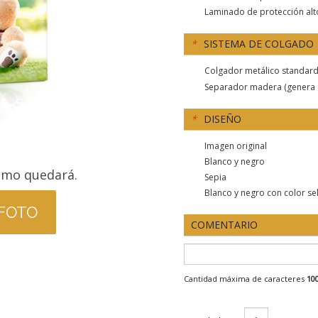
Laminado de protección alto
*
SISTEMA DE COLGADO
Colgador metálico standar
Separador madera (genera e
*
DISEÑO
Imagen original
Blanco y negro
ómo quedará.
Sepia
Blanco y negro con color se
 FOTO
COMENTARIO
Cantidad máxima de caracteres
10